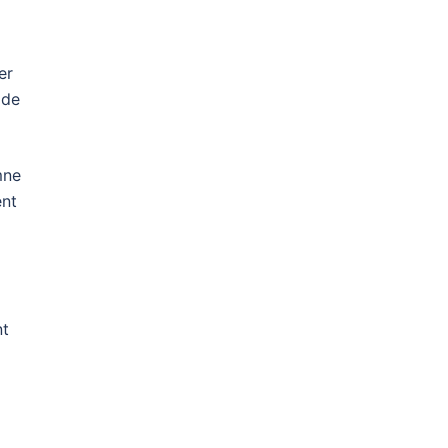
er
 de
mne
ent
nt