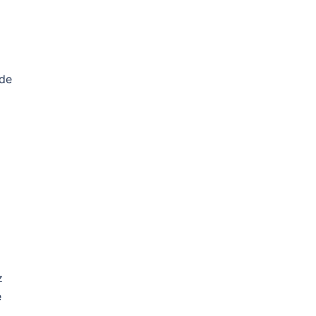
 de
z
e